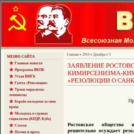
Главная
»
2016
»
Декабрь
»
5
МЕНЮ САЙТА
Главные новости
ЗАЯВЛЕНИЕ РОСТОВ
Программа ВКПБ
КИМИРСЕНИЗМА-КИ
Устав ВМГБ
«РЕЗОЛЮЦИИ О САНК
Газета «Революция»
Уроки марксизма-
ленинизма
Пр
Борьба молодежи за свои
права
Молодежь в странах
социализма (КНДР, Куба)
Ростовское общество и
Статьи
решительно осуждает рез
Поэзия и проза