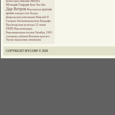
комиссары
Шаумян
ВКП(б)
Молодая Гвардия
Ким Чен Ын
Дар Ветров
красная
Ворошилов
армия
новороссия
Ходжа
февральская революция
Николай II
Гагарин
Антиимпериализм
Каддафи
Пролетарская культура
22 июня
ГКЧП
Наш календарь
Революционная поэзия
Октябрь 1993
сталинцы
албания
Военная присяга
Уроки марксизма-ленинизма
COPYRIGHT MYCORP © 2026