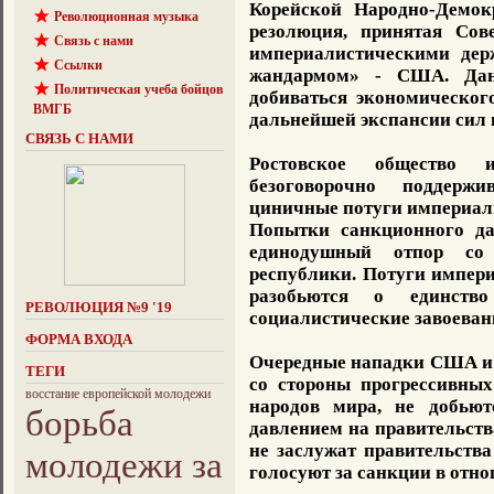
Корейской Народно-Демок
Революционная музыка
резолюция, принятая Сов
Связь с нами
империалистическими де
Ссылки
жандармом» - США. Дан
Политическая учеба бойцов
добиваться экономическог
ВМГБ
дальнейшей экспансии сил 
СВЯЗЬ С НАМИ
Ростовское общество и
безоговорочно поддерж
циничные потуги империали
Попытки санкционного д
единодушный отпор со 
республики. Потуги импер
разобьются о единств
РЕВОЛЮЦИЯ №9 '19
социалистические завоеван
ФОРМА ВХОДА
Очередные нападки США и
ТЕГИ
со стороны прогрессивных
восстание европейской молодежи
народов мира, не добью
борьба
давлением на правительства
не заслужат правительств
молодежи за
голосуют за санкции в отн