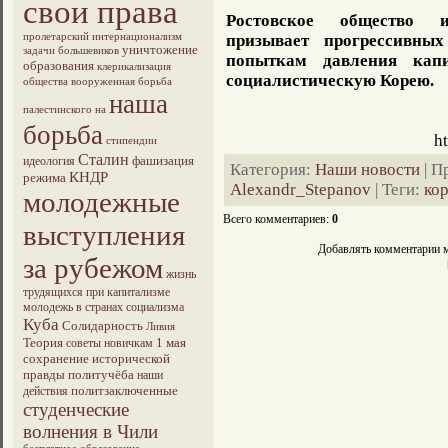
свои права
Ростовское общество и
пролетарский интернационализм
призывает прогрессивны
уничтожение
задачи большевиков
попыткам давления кап
образования
клерикализация
социалистическую Корею.
общества
вооруженная борьба
наша
палестинского на
борьба
h
стипендии
Сталин
фашизация
идеология
Категория
:
Наши новости
|
П
КНДР
режима
Alexandr_Stepanov
|
Теги
:
ко
молодежные
Всего комментариев
:
0
выступления
Добавлять комментарии м
за рубежом
жизнь
трудящихся при капитализме
молодежь в странах социализма
Куба
Солидарность
Ливия
Теория
1 мая
советы новичкам
сохранение исторической
правды
политучёба
наши
политзаключенные
действия
студенческие
волнения в Чили