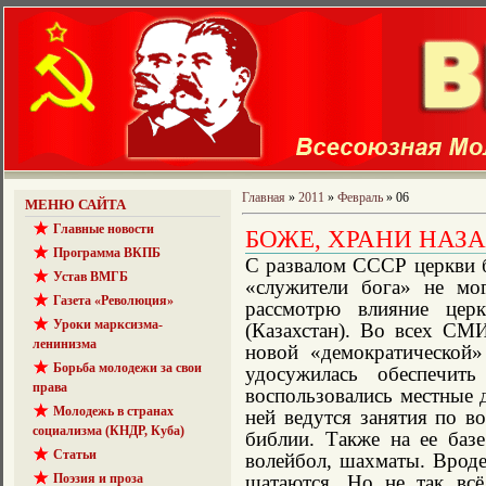
Главная
»
2011
»
Февраль
»
06
МЕНЮ САЙТА
Главные новости
БОЖЕ, ХРАНИ НАЗА
Программа ВКПБ
С развалом СССР церкви б
Устав ВМГБ
«служители бога» не мог
Газета «Революция»
рассмотрю влияние цер
Уроки марксизма-
(Казахстан). Во всех СМИ
ленинизма
новой «демократической»
Борьба молодежи за свои
удосужилась обеспечит
права
воспользовались местные 
Молодежь в странах
ней ведутся занятия по в
социализма (КНДР, Куба)
библии. Также на ее баз
Статьи
волейбол, шахматы. Вроде
Поэзия и проза
шатаются. Но не так вс