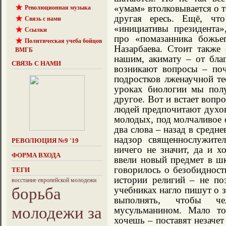
«умам» втолковывается о т
Революционная музыка
другая ересь. Ещё, что
Связь с нами
«инициативы президента»
Ссылки
про «помазанника божье
Политическая учеба бойцов
Назарбаева. Стоит также 
ВМГБ
нашим, акимату – от бла
СВЯЗЬ С НАМИ
возникают вопросы – поч
подростков лженаучной те
уроках биологии мы полу
другое. Вот и встает воп
людей предпочитают духов
молодых, под молчаливое 
два слова – назад в средн
надзор священнослужите
РЕВОЛЮЦИЯ №9 '19
ничего не значит, да и х
ФОРМА ВХОДА
ввели новый предмет в шк
говорилось о безобидност
ТЕГИ
истории религий – не по
восстание европейской молодежи
борьба
учебниках нагло пишут о 
выполнять, чтобы че
молодежи за
мусульманином. Мало то
хочешь – поставят незачет