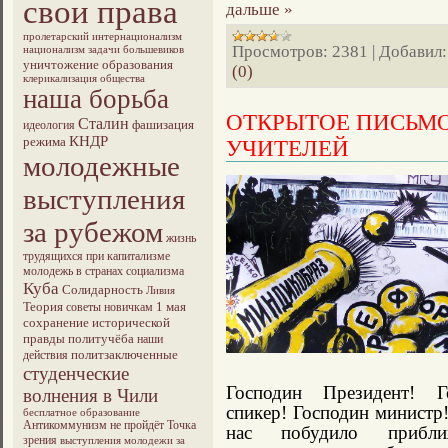
свои права
дальше »
пролетарский интернационализм
Просмотров:
2381
|
Добавил:
национализм
задачи большевиков
уничтожение образования
(0)
клерикализация общества
наша борьба
ОТКРЫТОЕ ПИСЬМО
Сталин
фашизация
идеология
КНДР
режима
УЧИТЕЛЕЙ
молодежные
выступления
за рубежом
жизнь
трудящихся при капитализме
молодежь в странах социализма
Куба
Солидарность
Ливия
Теория
1 мая
советы новичкам
сохранение исторической
правды
политучёба
наши
политзаключенные
действия
студенческие
Господин Президент! Г
волнения в Чили
спикер! Господин министр
бесплатное образование
Антикоммунизм не пройдёт
Точка
нас побудило прибли
зрения
выступления молодежи за