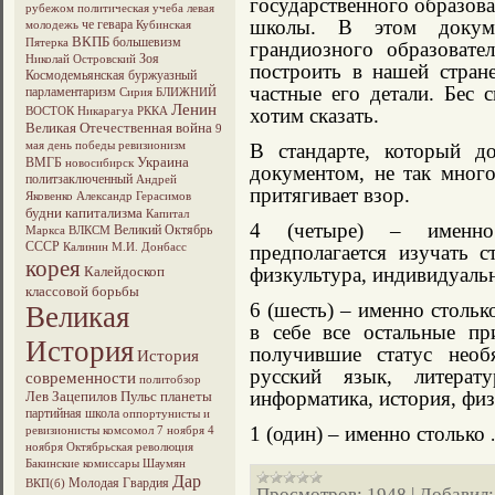
государственного образов
рубежом
политическая учеба
левая
школы. В этом докуме
че гевара
молодежь
Кубинская
ВКПБ
большевизм
Пятерка
грандиозного образовател
Зоя
Николай Островский
построить в нашей стран
Космодемьянская
буржуазный
частные его детали. Бес
парламентаризм
Сирия
БЛИЖНИЙ
Ленин
хотим сказать.
ВОСТОК
Никарагуа
РККА
Великая Отечественная война
9
мая
день победы
ревизионизм
В стандарте, который 
Украина
ВМГБ
новосибирск
документом, не так мног
политзаключенный
Андрей
притягивает взор.
Яковенко
Александр Герасимов
будни капитализма
Капитал
4 (четыре) – именно 
Великий Октябрь
Маркса
ВЛКСМ
СССР
Калинин М.И.
Донбасс
предполагается изучать 
корея
Калейдоскоп
физкультура, индивидуаль
классовой борьбы
6 (шесть) – именно столь
Великая
в себе все остальные п
История
получившие статус необ
История
русский язык, литерату
современности
политобзор
информатика, история, физ
Лев Зацепилов
Пульс планеты
партийная школа
оппортунисты и
1 (один) – именно столько
ревизионисты
комсомол
7 ноября
4
ноября
Октябрьская революция
Бакинские комиссары
Шаумян
Дар
Молодая Гвардия
ВКП(б)
Просмотров:
1948
|
Добавил: