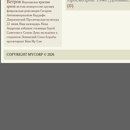
Ветров
красная
Ворошилов
(0)
армия
колчак
новороссия
хрущев
февральская революция
Гагарин
Антиимпериализм
Каддафи
Дзержинский
Пролетарская культура
22 июня
Наш календарь
Нина
Андреева
албания
сталинцы
Герой
Советского Союза
День молодёжи и
студентов
Ленинский Союз борьбы
пролетариат
Ким Ир Сен
COPYRIGHT MYCORP © 2026