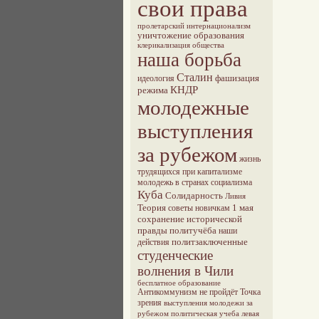
свои права
пролетарский интернационализм
уничтожение образования
клерикализация общества
наша борьба
Сталин
фашизация
идеология
КНДР
режима
молодежные
выступления
за рубежом
жизнь
трудящихся при капитализме
молодежь в странах социализма
Куба
Солидарность
Ливия
Теория
1 мая
советы новичкам
сохранение исторической
правды
политучёба
наши
политзаключенные
действия
студенческие
волнения в Чили
бесплатное образование
Антикоммунизм не пройдёт
Точка
зрения
выступления молодежи за
рубежом
политическая учеба
левая