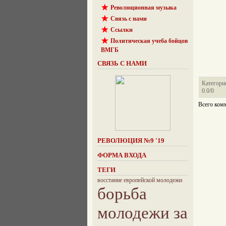
Революционная музыка
Связь с нами
Ссылки
Политическая учеба бойцов
ВМГБ
СВЯЗЬ С НАМИ
Категори
0.0
/
0
Всего ком
РЕВОЛЮЦИЯ №9 '19
ФОРМА ВХОДА
ТЕГИ
восстание европейской молодежи
борьба
молодежи за