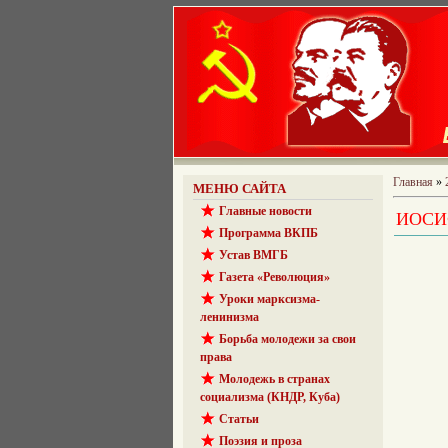
Главная
»
МЕНЮ САЙТА
Главные новости
ИОСИ
Программа ВКПБ
Устав ВМГБ
Газета «Революция»
Уроки марксизма-
ленинизма
Борьба молодежи за свои
права
Молодежь в странах
социализма (КНДР, Куба)
Статьи
Поэзия и проза