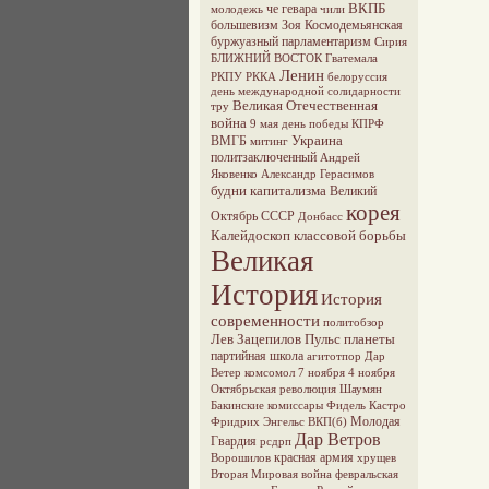
ВКПБ
че гевара
молодежь
чили
большевизм
Зоя Космодемьянская
буржуазный парламентаризм
Сирия
БЛИЖНИЙ ВОСТОК
Гватемала
Ленин
РКПУ
РККА
белоруссия
день международной солидарности
Великая Отечественная
тру
война
9 мая
день победы
КПРФ
Украина
ВМГБ
митинг
политзаключенный
Андрей
Яковенко
Александр Герасимов
будни капитализма
Великий
корея
Октябрь
СССР
Донбасс
Калейдоскоп классовой борьбы
Великая
История
История
современности
политобзор
Лев Зацепилов
Пульс планеты
партийная школа
агитотпор
Дар
Ветер
комсомол
7 ноября
4 ноября
Октябрьская революция
Шаумян
Бакинские комиссары
Фидель Кастро
Молодая
Фридрих Энгельс
ВКП(б)
Дар Ветров
Гвардия
рсдрп
красная армия
Ворошилов
хрущев
Вторая Мировая война
февральская