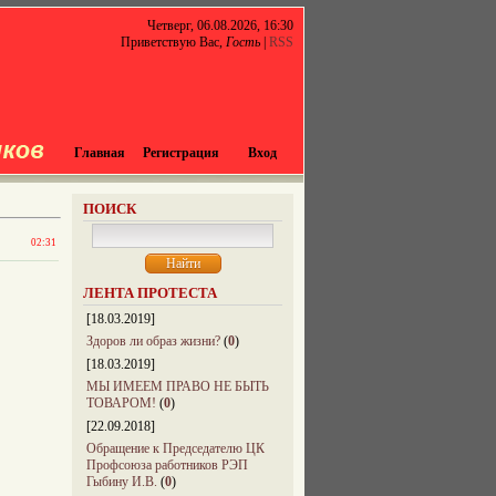
Четверг, 06.08.2026, 16:30
Приветствую Вас
,
Гость
|
RSS
Главная
Регистрация
Вход
ПОИСК
02:31
ЛЕНТА ПРОТЕСТА
[18.03.2019]
Здоров ли образ жизни?
(
0
)
[18.03.2019]
МЫ ИМЕЕМ ПРАВО НЕ БЫТЬ
ТОВАРОМ!
(
0
)
[22.09.2018]
Обращение к Председателю ЦК
Профсоюза работников РЭП
Гыбину И.В.
(
0
)