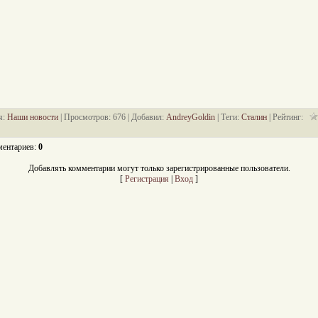
я
:
Наши новости
|
Просмотров
: 676 |
Добавил
:
AndreyGoldin
|
Теги
:
Сталин
|
Рейтинг
:
ментариев
:
0
Добавлять комментарии могут только зарегистрированные пользователи.
[
Регистрация
|
Вход
]