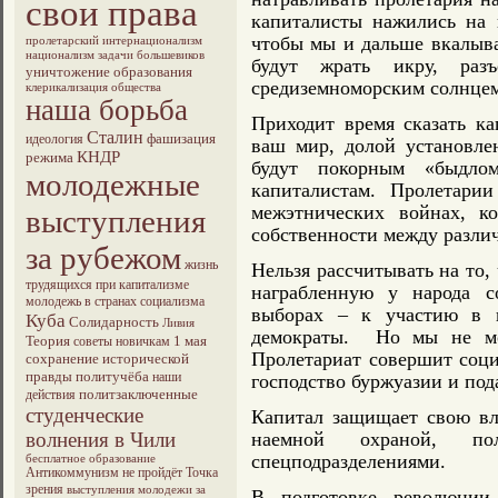
свои права
капиталисты нажились на 
чтобы мы и дальше вкалыва
пролетарский интернационализм
национализм
задачи большевиков
будут жрать икру, разъ
уничтожение образования
средиземноморским солнце
клерикализация общества
наша борьба
Приходит время сказать к
Сталин
фашизация
идеология
ваш мир, долой установле
КНДР
режима
будут покорным «быдло
молодежные
капиталистам. Пролетар
межэтнических войнах, к
выступления
собственности между разли
за рубежом
жизнь
Нельзя рассчитывать на то,
трудящихся при капитализме
награбленную у народа с
молодежь в странах социализма
выборах – к участию в 
Куба
Солидарность
Ливия
демократы. Но мы не мо
Теория
1 мая
советы новичкам
Пролетариат совершит соц
сохранение исторической
правды
политучёба
наши
господство буржуазии и под
политзаключенные
действия
студенческие
Капитал защищает свою вл
волнения в Чили
наемной охраной, пол
спецподразделениями.
бесплатное образование
Антикоммунизм не пройдёт
Точка
зрения
выступления молодежи за
В подготовке революции