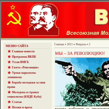
Главная
»
2011
»
Февраль
»
2
МЕНЮ САЙТА
Главные новости
МЫ – ЗА РЕВОЛЮЦИЮ!
Программа ВКПБ
Устав ВМГБ
Газета «Революция»
Уроки марксизма-
ленинизма
Борьба молодежи за свои
права
Молодежь в странах
социализма (КНДР, Куба)
Статьи
Поэзия и проза
газета рабочих и студент