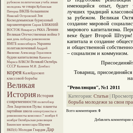
рубежом
политическая учеба
левая
имеющийся опыт, будет 
че гевара
молодежь
Кубинская
лучших традиций классово
ВКПБ
большевизм
Пятерка
Зоя
Николай Островский
за рубежом. Великая Октя
Космодемьянская
буржуазный
создание мировой социали
парламентаризм
Сирия
БЛИЖНИЙ
мирового капитализма. Пер
Ленин
ВОСТОК
Никарагуа
РККА
Великая Отечественная война
веке будет Второй Штурм!
9
мая
день победы
ревизионизм
капитала и создание общест
Украина
ВМГБ
новосибирск
и общественной собственнос
политзаключенный
Андрей
– социализм и коммунизм.
Яковенко
Александр Герасимов
будни капитализма
Капитал
Великий Октябрь
Присоединяйт
Маркса
ВЛКСМ
СССР
Калинин М.И.
Донбасс
корея
Товарищ, присоединяйся
Калейдоскоп
на
классовой борьбы
Великая
"Революция", №1 2011
История
История
Категория
:
Статьи
|
Просмот
современности
борьба молодежи за свои пра
политобзор
Лев Зацепилов
Пульс планеты
Всего комментариев
:
0
партийная школа
оппортунисты и
ревизионисты
комсомол
7 ноября
4
Добавлять комментарии м
ноября
Октябрьская революция
Бакинские комиссары
Шаумян
Дар
Молодая Гвардия
ВКП(б)