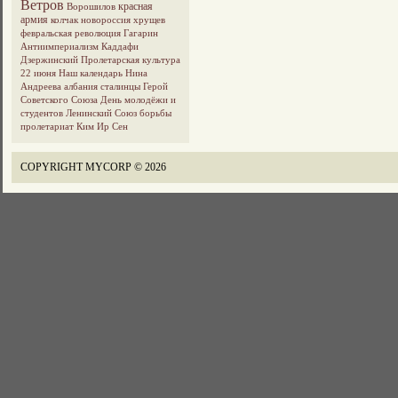
Ветров
красная
Ворошилов
армия
колчак
новороссия
хрущев
февральская революция
Гагарин
Антиимпериализм
Каддафи
Дзержинский
Пролетарская культура
22 июня
Наш календарь
Нина
Андреева
албания
сталинцы
Герой
Советского Союза
День молодёжи и
студентов
Ленинский Союз борьбы
пролетариат
Ким Ир Сен
COPYRIGHT MYCORP © 2026