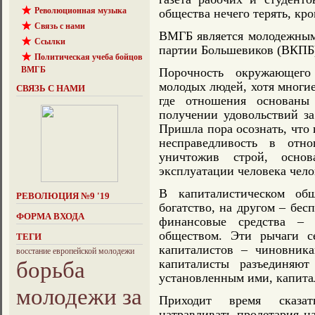
Революционная музыка
общества нечего терять, кро
Связь с нами
ВМГБ является молодежным
Ссылки
партии Большевиков (ВКПБ
Политическая учеба бойцов
ВМГБ
Порочность окружающего
молодых людей, хотя многие
СВЯЗЬ С НАМИ
где отношения основаны
получении удовольствий за
Пришла пора осознать, что 
несправедливость в от
уничтожив строй, осно
эксплуатации человека чело
В капиталистическом об
РЕВОЛЮЦИЯ №9 '19
богатство, на другом – бес
ФОРМА ВХОДА
финансовые средства – 
обществом. Эти рычаги с
ТЕГИ
капиталистов – чиновника
восстание европейской молодежи
борьба
капиталисты разъединяю
установленным ими, капита
молодежи за
Приходит время сказат
натравливать пролетария н