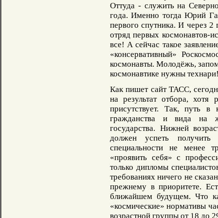
Оттуда - служить на Северн
года. Именно тогда Юрий Г
первого спутника. И через 2 
отряд первых космонавтов-ис
все! А сейчас такое заявлени
«консервативный» Роскосмо
космонавты. Молодёжь, запом
космонавтике нужны технари
Как пишет сайт ТАСС, сегод
на результат отбора, хотя 
присутствует. Так, путь в
гражданства и вида на ж
государства. Нижней возрас
должен успеть получить
специальности не менее т
«проявить себя» с професс
только дипломы специалисто
требованиях ничего не сказа
прежнему в приоритете. Ес
ближайшем будущем. Что ка
«космические» нормативы ча
возрастной группы от 18 до 29