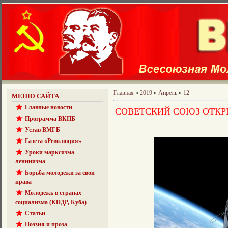
Главная
»
2019
»
Апрель
»
12
МЕНЮ САЙТА
Главные новости
СОВЕТСКИЙ СОЮЗ ОТКР
Программа ВКПБ
Устав ВМГБ
Газета «Революция»
Уроки марксизма-
ленинизма
Борьба молодежи за свои
права
Молодежь в странах
социализма (КНДР, Куба)
Статьи
Поэзия и проза