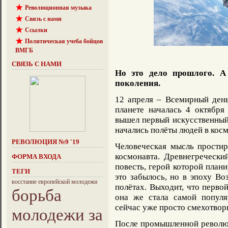
Революционная музыка
Связь с нами
Ссылки
Политическая учеба бойцов
ВМГБ
СВЯЗЬ С НАМИ
Но это дело прошлого. А
поколения.
12 апреля – Всемирный день
планете началась 4 октября
вышел первый искусственный
начались полёты людей в косм
РЕВОЛЮЦИЯ №9 '19
Человеческая мысль простир
космонавта. Древнегречески
ФОРМА ВХОДА
повесть, герой которой план
ТЕГИ
это забылось, но в эпоху В
восстание европейской молодежи
полётах. Выходит, что перво
борьба
она же стала самой попул
сейчас уже просто смехотвор
молодежи за
После промышленной революц