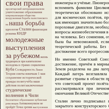
свои права
инженеры и учёные. Пионеро
вспомнить фамилии Циолков
пролетарский интернационализм
уничтожение образования
теоретически обосновано ис
клерикализация общества
для космических полётов, п
вооруженная борьба палестинского
наша борьба
как имеющих значительно бо
на
пороховые двигатели, необхо
Сталин
фашизация
идеология
вопросы жизнеобеспечения в 
КНДР
режима
на человека. Без сомнения, 
молодежные
была бы невозможной, есл
выступления
теоретической работы. Без
достижение всего прогрессив
за рубежом
жизнь
Но именно Советский Союз 
трудящихся при капитализме
достижение, причём в мирны
молодежь в странах социализма
Земля разделена на два лаге
Куба
Солидарность
Ливия
Каждый лагерь возглавляла
Теория
1 мая
советы новичкам
сохранение исторической
развитые страны в области п
правды
политучёба
наши
что советский проект полёт
политзаключенные
действия
рассматривался при лично
студенческие
окончания Великой Отечестве
волнения в Чили
бесплатное образование
кубинская
Сталин лично подписывал 
Антикоммунизм не
революция
закрытого конструкторского
пройдёт
Точка зрения
выступления