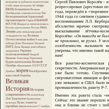
Сергей Павлович Королёв – и 
молодежи за рубежом
политическая
че гевара
учеба
левая молодежь
репрессирован (арестован п
ВКПБ
большевизм
Великая
года, переведён в «тюремное
Зоя
Октябрьская социалистическа
1944 года со снятием судимос
Космодемьянская
буржуазный
парламентаризм
Сирия
БЛИЖНИЙ
воспоминаниям Л.Л. Кербера
ВОСТОК
Никарагуа
пятая колонна в
абсолютно мрачно смотревш
России
уничтожение России
РККА
высказывание лётчика-кос
Ленин
день международной
Великая
Королёва:
«Он никогда не был
солидарности тру
Отечественная война
9 мая
день
не проклинал, не ругал. У не
победы
День Пионерии
Зюганов
озлобленность вызывает н
ВМГБ
День Правды
новосибирск
уверены, что именно такой н
Украина
задержание
политзаключенный
Андрей
нам!
Яковенко
Александр Герасимов
будни капитализма
Великий
Вся ракетно-космическая
Октябрь
СССР
образование СССР
секретности. Американская ра
корея
Калейдоскоп
Донбасс
уже было готово. Спутник
классовой борьбы
сверхвысотная авиация и фо
Великая
уже неважно: в США было не
История
промышленности, ракету Р-7.
История
современности
Именно эта ракета стала «н
политобзор
Лев Зацепилов
буржуазная
Сейчас это звание перешло к
Пульс планеты
культура
она и близко не стоит с по
партийная школа
комсомол
7 ноября