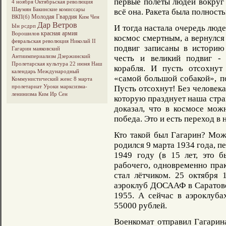
первые полёты людей вокруг 
4 ноября
Октябрьская революция
Шаумян
Бакинские комиссары
всё она. Ракета была полност
Молодая Гвардия
ВКП(б)
Ким Чен
Дар Ветров
Ын
рсдрп
И тогда настала очередь люде
красная армия
Ворошилов
космос смертным, а вернулся 
февральская революция
Николай II
подвиг записаны в историю 
Гагарин
маяковский
Антиимпериализм
Дзержинский
честь и великий подвиг - 
Пролетарская культура
22 июня
Наш
корабля. И пусть отсохнут
календарь
Международный
«самой большой собакой», п
Коммунистический женс
8 марта
пролетариат
Уроки марксизма-
Пусть отсохнут! Без человека
ленинизма
Ким Ир Сен
которую празднует наша стра
доказал, что в космосе можн
победа. Это и есть переход в 
Кто такой был Гагарин? Мож
родился 9 марта 1934 года, п
1949 году (в 15 лет, это 
рабочего, одновременно пра
стал лётчиком. 25 октября 
аэроклуб ДОСААФ в Саратове,
1955. А сейчас в аэроклуб
55000 рублей.
Военкомат отправил Гагарина