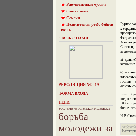
Революционная музыка
Связь с нами
Ссылки
Бурное эк
Политическая учеба бойцов
к середин
ВМГБ
преобраз
Февральс
СВЯЗЬ С НАМИ
Конститу
Советов, 
изменения
а) дальн
всеобщих 
б) уточн
классовых
группы в
РЕВОЛЮЦИЯ №9 '19
основы со
ФОРМА ВХОДА
Была обра
подготов
ТЕГИ
1936 г. п
более пят
восстание европейской молодежи
борьба
И.В.Стали
молодежи за
Категори