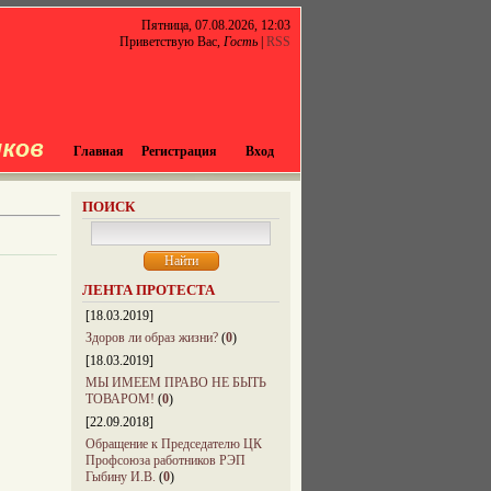
Пятница, 07.08.2026, 12:03
Приветствую Вас
,
Гость
|
RSS
Главная
Регистрация
Вход
ПОИСК
ЛЕНТА ПРОТЕСТА
[18.03.2019]
Здоров ли образ жизни?
(
0
)
[18.03.2019]
МЫ ИМЕЕМ ПРАВО НЕ БЫТЬ
ТОВАРОМ!
(
0
)
[22.09.2018]
Обращение к Председателю ЦК
Профсоюза работников РЭП
Гыбину И.В.
(
0
)