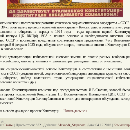
ономическое и политическое развитие советского социалистического государства – СССР
е 30-х годов задачу привести основной закон страны – Конституцию в соответствие с ра
ованиями в обществе в период с 1924 года – года принятия первой Конститу
кий пленум ЦК ВКП(б) 1935 г. принял решение о необходимости внесения из
цию СССР и постановил представить соответствующие предложения 7-му Всесоюзно
который 6 февраля 1935 года, обсудив этот вопрос, постановил внести в Конституцию
 в направлении:
ейшей демократизации избирательной системы: замены не вполне равных выборов ра
– всеобщими, многоступенчатых – прямыми при проведении тайного голосования;
ения социально-экономической основы Конституции в соответствии с нынешним соо
 сил в СССР (создание новой, социалистической индустрии, ликвидация кулачества как 
 обществе, победа колхозного строя, утверждение социалистической собствен
ветского общества и др.).
зована Конституционная комиссия под председательством И.В.Сталина, которой был
ить проект исправленной Конституции. По Постановлению Президиума ЦИК СССР о
роект новой Конституции был опубликован в печати для всенародного обсуждения, котор
и месяцев.
н в своём докладе о проекте Конституци
...
Читать дальше »
я:
Статьи
|
Просмотров:
652
|
Добавил:
Alexandr_Stepanov
|
Дата:
04.12.2016
|
Комментари