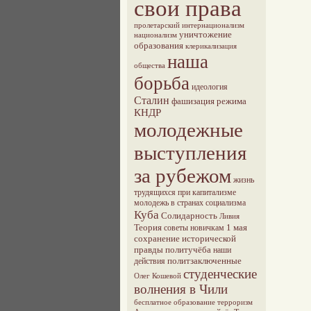
свои права
пролетарский интернационализм
уничтожение
национализм
образования
клерикализация
наша
общества
борьба
идеология
Сталин
фашизация режима
КНДР
молодежные
выступления
за рубежом
жизнь
трудящихся при капитализме
молодежь в странах социализма
Куба
Солидарность
Ливия
Теория
1 мая
советы новичкам
сохранение исторической
правды
политучёба
наши
политзаключенные
действия
студенческие
Олег Кошевой
волнения в Чили
бесплатное образование
терроризм