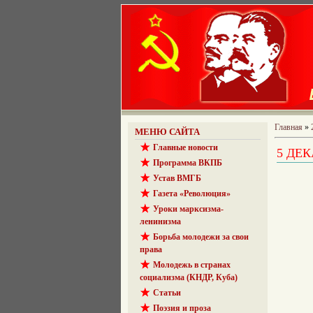
Главная
»
МЕНЮ САЙТА
Главные новости
5 ДЕ
Программа ВКПБ
Устав ВМГБ
Газета «Революция»
Уроки марксизма-
ленинизма
Борьба молодежи за свои
права
Молодежь в странах
социализма (КНДР, Куба)
Статьи
Поэзия и проза