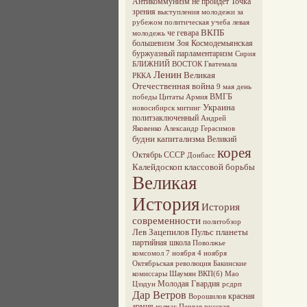
Антикоммунизм не пройдёт
Точка
зрения
выступления молодежи за
рубежом
политическая учеба
левая
ВКПБ
че гевара
молодежь
большевизм
Зоя Космодемьянская
буржуазный парламентаризм
Сирия
БЛИЖНИЙ ВОСТОК
Гватемала
Ленин
Великая
РККА
Отечественная война
9 мая
день
ВМГБ
победы
Цитаты
Армия
Украина
новосибирск
митинг
политзаключенный
Андрей
Яковенко
Александр Герасимов
будни капитализма
Великий
корея
Октябрь
СССР
Донбасс
Калейдоскоп классовой борьбы
Великая
История
История
современности
политобзор
Лев Зацепилов
Пульс планеты
партийная школа
Поволжье
комсомол
7 ноября
4 ноября
Октябрьская революция
Бакинские
комиссары
Шаумян
ВКП(б)
Мао
Молодая Гвардия
Цзэдун
рсдрп
Дар Ветров
красная
Ворошилов
армия
колчак
Первая русская