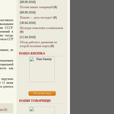
[09.09.2018]
Поэзия наших товарищей
(
0
)
[09.09.2018]
Пенсии — дело молодое!
(
0
)
 поставило
[30.04.2018]
дикальными
ции СССР.
Молодое поколение и капитализм
менений в
(
0
)
му съезду
[11.04.2018]
 Союза ССР
Обзор рабочего движения во
второй половине марта
(
0
)
вными, не
НАША КНОПКА
тношением
социальной
ности как
о поручено
т 11 июня
ое длилось
НАШИ ТОВАРИЩИ
и (0)