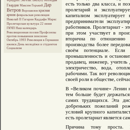
Молодая
Фридрих Энгельс
ВКП(б)
есть только два класса, и по
Дар
Гвардия
Максим Горький
пролетарий и эксплуатиру
Ветров
красная
Ворошилов
армия
капитализм эксплуатирует
февральская революция
Николай II
Гагарин
Каддафи
Маркс
предприниматели эксплуати
Пролетарская культура
22 июня
работников. Пролетариат - это
ГКЧП
Наш календарь
при этом участвует в прои
Революционная поэзия
Профсоюзы
против повышения пенсионн
вторична по отношению 
Октябрь 1993
Революция в Германии
производства более передов
ижевск
День молодёжи и студентов
Социализм
своём потенциале. Если 
промышленность и остановит
продавец, инженер, учитель
электричество, вода, отопл
рабочими. Так вот революци
своей роли в обществе, сейча
В «Великом почине» Ленин н
тем больше будет держаться
самих трудящихся. Эта ди
добреньких пожеланий рож
условий крупного капиталист
есть пролетариат является с
Причина тому проста. 