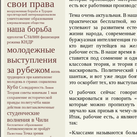
свои права
есть все работники производс
вооруженная борьба в Турции
Тема очень актуальная. В на
пролетарский интернационализм
уничтожение образования
практически бесплатной, н
клерикализация общества
наша борьба
успевают за развитием ест
жизни народа, современные
Сталин
фашизация
идеология
буржуазная интеллигенция го
КНДР
режима
кто видит путейцев на жел
молодежные
рабочие есть. В наше время в
выступления
ставится под сомнение и од
классовая теория, и теория
за рубежом
маскировать. Политический 
жизнь
шантаж, и вот уже люди боя
трудящихся при капитализме
молодежь в странах социализма
это оскорбит тех, кто выступа
Куба
Солидарность
Ливия
О рабочих сейчас говори
Теория
1 мая
советы новичкам
сохранение исторической
маскироваться и говорить 
правды
политучёба
наши
которые можно пропихнуть 
политзаключенные
действия
звучало как призыв к чему-ли
студенческие
Итак, рабочие есть, а явля
волнения в Чили
так:
бесплатное образование
Антикоммунизм не пройдёт
«Классами называются бол
Точка зрения
Палестина