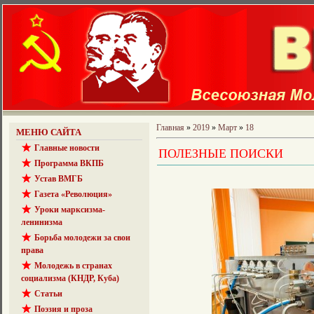
Главная
»
2019
»
Март
»
18
МЕНЮ САЙТА
Главные новости
ПОЛЕЗНЫЕ ПОИСКИ
Программа ВКПБ
Устав ВМГБ
Газета «Революция»
Уроки марксизма-
ленинизма
Борьба молодежи за свои
права
Молодежь в странах
социализма (КНДР, Куба)
Статьи
Поэзия и проза