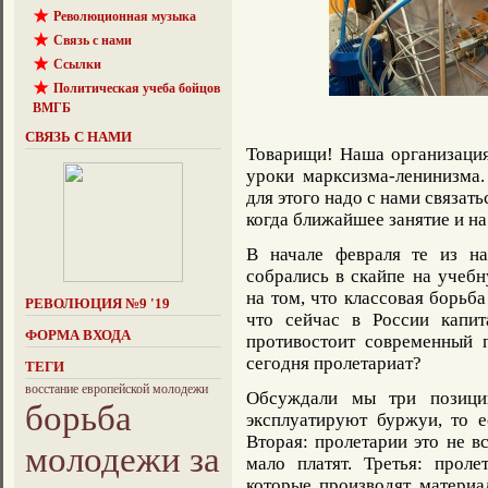
Революционная музыка
Связь с нами
Ссылки
Политическая учеба бойцов
ВМГБ
СВЯЗЬ С НАМИ
Товарищи! Наша организация
уроки марксизма-ленинизма
для этого надо с нами связать
когда ближайшее занятие и на 
В начале февраля те из на
собрались в скайпе на учебн
на том, что классовая борьба
РЕВОЛЮЦИЯ №9 '19
что сейчас в России капит
ФОРМА ВХОДА
противостоит современный 
сегодня пролетариат?
ТЕГИ
восстание европейской молодежи
Обсуждали мы три позиции
борьба
эксплуатируют буржуи, то 
Вторая: пролетарии это не в
молодежи за
мало платят. Третья: проле
которые производят материал