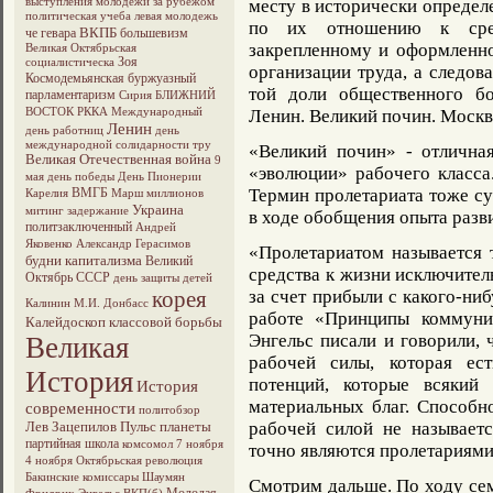
выступления молодежи за рубежом
месту в исторически определ
политическая учеба
левая молодежь
по их отношению к сред
ВКПБ
че гевара
большевизм
закрепленному и оформленно
Великая Октябрьская
Зоя
социалистическа
организации труда, а следов
Космодемьянская
буржуазный
той доли общественного бо
парламентаризм
Сирия
БЛИЖНИЙ
ВОСТОК
РККА
Международный
Ленин. Великий почин. Москва
Ленин
день работниц
день
международной солидарности тру
«Великий почин» - отлична
Великая Отечественная война
9
«эволюции» рабочего класса
мая
день победы
День Пионерии
ВМГБ
Термин пролетариата тоже с
Карелия
Марш миллионов
Украина
митинг
задержание
в ходе обобщения опыта разви
политзаключенный
Андрей
Яковенко
Александр Герасимов
«Пролетариатом называется 
будни капитализма
Великий
средства к жизни исключител
Октябрь
СССР
день защиты детей
корея
за счет прибыли с какого-ниб
Калинин М.И.
Донбасс
работе «Принципы коммуни
Калейдоскоп классовой борьбы
Энгельс писали и говорили, 
Великая
рабочей силы, которая ес
История
потенций, которые всякий
История
материальных благ. Способн
современности
политобзор
Лев Зацепилов
Пульс планеты
рабочей силой не называетс
партийная школа
комсомол
7 ноября
точно являются пролетариями
4 ноября
Октябрьская революция
Бакинские комиссары
Шаумян
Смотрим дальше. По ходу се